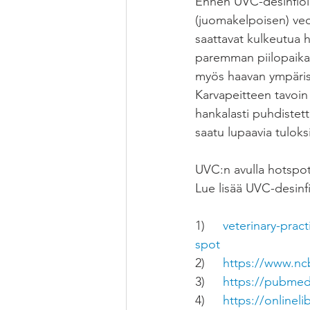
Ennen UVC-desinfioin
(juomakelpoisen) vede
saattavat kulkeutua 
paremman piilopaikan
myös haavan ympäris
Karvapeitteen tavoin e
hankalasti puhdistet
saatu lupaavia tuloks
UVC:n avulla hotspott
Lue lisää UVC-desinfi
1)
	veterinary-practice.com/article/pyotraumatic-dermatitis-acute-moist-dermatitis-hot-
spot
2)	
https://www.nc
3)  	
https://pubmed
4)   	
https://onlinel