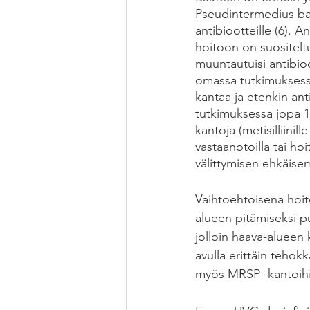
Pseudintermedius bakt
antibiootteille (6). 
hoitoon on suositeltu
muuntautuisi antibioot
omassa tutkimuksessa
kantaa ja etenkin ant
tutkimuksessa jopa 14
kantoja (metisilliinil
vastaanotoilla tai ho
välittymisen ehkäisem
Vaihtoehtoisena hoi
alueen pitämiseksi pu
jolloin haava-alueen 
avulla erittäin tehok
myös MRSP -kantoihin