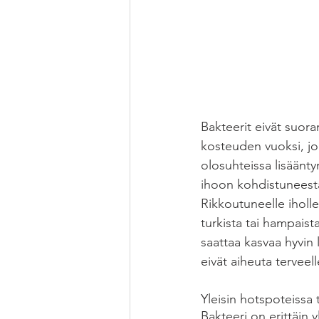
Bakteerit eivät suora
kosteuden vuoksi, jol
olosuhteissa lisäänty
ihoon kohdistuneesta
Rikkoutuneelle iholle
turkista tai hampaista
saattaa kasvaa hyvin
eivät aiheuta terveell
Yleisin hotspoteissa 
Bakteeri on erittäin yl