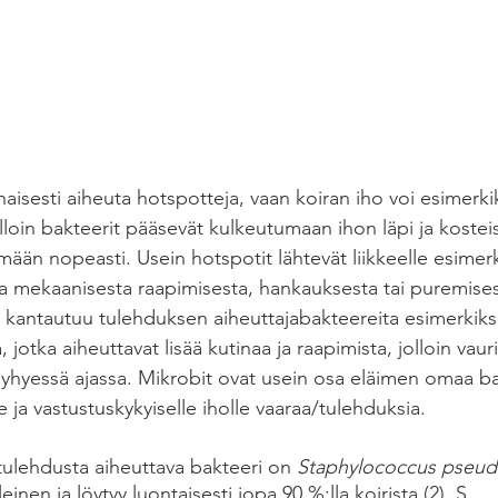
naisesti aiheuta hotspotteja, vaan koiran iho voi esimerk
loin bakteerit pääsevät kulkeutumaan ihon läpi ja kostei
mään nopeasti. Usein hotspotit lähtevät liikkeelle esimerk
 mekaanisesta raapimisesta, hankauksesta tai puremisest
 kantautuu tulehduksen aiheuttajabakteereita esimerkiksi
, jotka aiheuttavat lisää kutinaa ja raapimista, jolloin vaur
 lyhyessä ajassa. Mikrobit ovat usein osa eläimen omaa ba
e ja vastustuskykyiselle iholle vaaraa/tulehduksia. 
tulehdusta aiheuttava bakteeri on 
Staphylococcus pseud
einen ja löytyy luontaisesti jopa 90 %:lla koirista (2). S. 