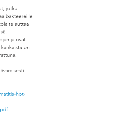
t, jotka 
a bakteereille 
laite auttaa 
sä. 
ojan ja ovat 
 kankaista on 
rattuna.
varaisesti. 
.pdf