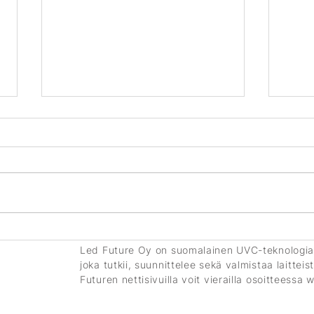
Led Future esillä Hevosurheilu
Jonn
-lehdessä – lue lisää!
urhei
Led Future Oy on suomalainen UVC-teknologiaan
Suom
joka tutkii, suunnittelee sekä valmistaa laitte
para
Futuren nettisivuilla voit vierailla osoitteessa
w
tähti