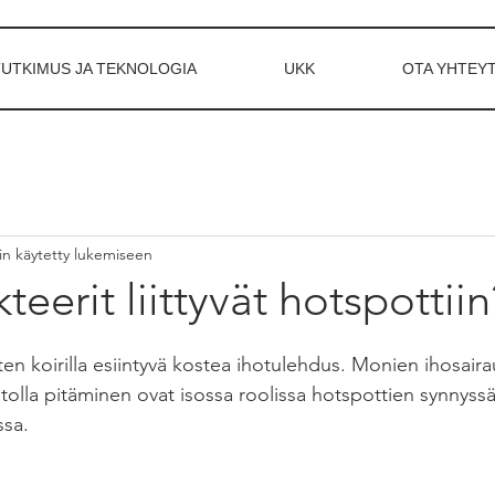
TUTKIMUS JA TEKNOLOGIA
UKK
OTA YHTEY
in käytetty lukemiseen
eerit liittyvät hotspottiin
n koirilla esiintyvä kostea ihotulehdus. Monien ihosairau
oitolla pitäminen ovat isossa roolissa hotspottien synnyss
sa. 