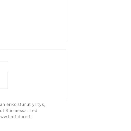
a Aaltonen Led Futuren
lijalähettilääksi –
 erikoistunut yritys,
alaisyritys tukee myös
istot Suomessa. Led
urheilun Tulevaisuuden
ww.ledfuture.fi
.
ä