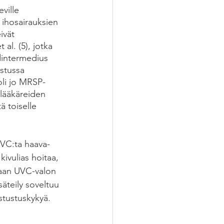
ville 
 ihosairauksien 
ivät 
al. (5), jotka 
dintermedius 
stussa 
oli jo MRSP-
nlääkäreiden 
ä toiselle 
VC:ta haava-
ivulias hoitaa, 
imaan UVC-valon 
äteily soveltuu 
stustuskykyä.