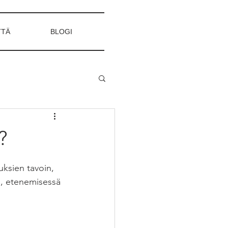
TTÄ
BLOGI
?
ksien tavoin, 
ä, etenemisessä 