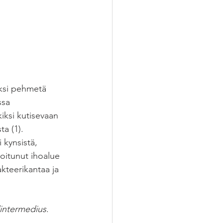
iksi pehmetä 
ssa 
iksi kutisevaan 
a (1). 
 kynsistä, 
ioitunut ihoalue 
kteerikantaa ja 
intermedius
. 