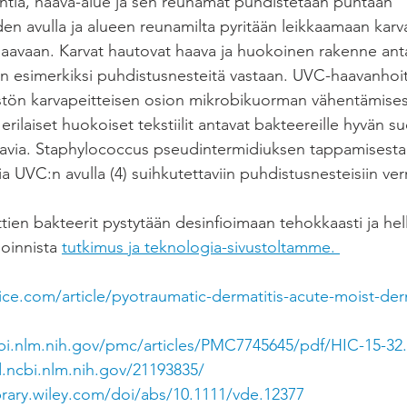
tia, haava-alue ja sen reunamat puhdistetaan puhtaan 
n avulla ja alueen reunamilta pyritään leikkaamaan karva
haavaan. Karvat hautovat haava ja huokoinen rakenne anta
 esimerkiksi puhdistusnesteitä vastaan. UVC-haavanhoito
tön karvapeitteisen osion mikrobikuorman vähentämises
rilaiset huokoiset tekstiilit antavat bakteereille hyvän su
tavia. Staphylococcus pseudintermidiuksen tappamisesta
ia UVC:n avulla (4) suihkutettaviin puhdistusnesteisiin ver
ien bakteerit pystytään desinfioimaan tehokkaasti ja hellä
oinnista 
tutkimus ja teknologia-sivustoltamme. 
bi.nlm.nih.gov/pmc/articles/PMC7745645/pdf/HIC-15-32
.ncbi.nlm.nih.gov/21193835/
ibrary.wiley.com/doi/abs/10.1111/vde.12377