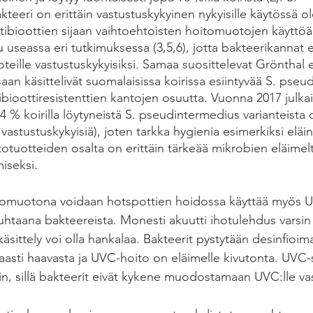
eeri on erittäin vastustuskykyinen nykyisille käytössä ole
Antibioottien sijaan vaihtoehtoisten hoitomuotojen käyttöä
 useassa eri tutkimuksessa (3,5,6), jotta bakteerikannat e
eille vastustuskykyisiksi. Samaa suosittelevat Grönthal et 
an käsittelivät suomalaisissa koirissa esiintyvää S. pseu
ibioottiresistenttien kantojen osuutta. Vuonna 2017 julkai
 % koirilla löytyneistä S. pseudintermedius varianteista 
le vastustuskykyisiä), joten tarkka hygienia esimerkiksi eläi
itotuotteiden osalta on erittäin tärkeää mikrobien eläimelt
iseksi.  
tomuotona voidaan hotspottien hoidossa käyttää myös U
htaana bakteereista. Monesti akuutti ihotulehdus varsin k
käsittely voi olla hankalaa. Bakteerit pystytään desinfio
kaasti haavasta ja UVC-hoito on eläimelle kivutonta. UVC-s
, sillä bakteerit eivät kykene muodostamaan UVC:lle va