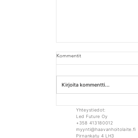
Kommentit
Kirjoita kommentti...
Kolmessa viikossa huikea
muutos haavan
Yhteystiedot:
paranemisessa
Led Future Oy
+358 413180012
myynti@haavanhoitolaite.fi
Pirnankatu 4 LH3