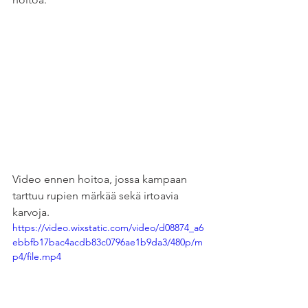
Video ennen hoitoa, jossa kampaan 
tarttuu rupien märkää sekä irtoavia 
karvoja.
https://video.wixstatic.com/video/d08874_a6
ebbfb17bac4acdb83c0796ae1b9da3/480p/m
p4/file.mp4