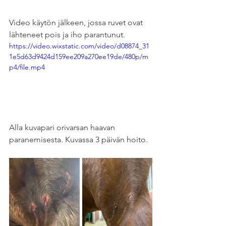
Video käytön jälkeen, jossa ruvet ovat 
lähteneet pois ja iho parantunut.
https://video.wixstatic.com/video/d08874_31
1e5d63d9424d159ee209a270ee19de/480p/m
p4/file.mp4
Alla kuvapari orivarsan haavan 
paranemisesta. Kuvassa 3 päivän hoito.