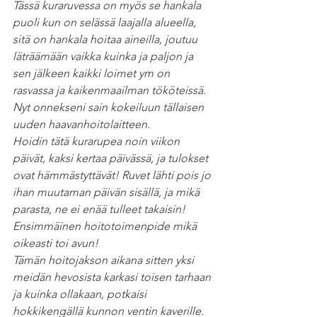
Tässä kuraruvessa on myös se hankala 
puoli kun on selässä laajalla alueella, 
sitä on hankala hoitaa aineilla, joutuu 
läträämään vaikka kuinka ja paljon ja 
sen jälkeen kaikki loimet ym on 
rasvassa ja kaikenmaailman tököteissä.
Nyt onnekseni sain kokeiluun tällaisen 
uuden haavanhoitolaitteen. 
Hoidin tätä kurarupea noin viikon 
päivät, kaksi kertaa päivässä, ja tulokset 
ovat hämmästyttävät! Ruvet lähti pois jo 
ihan muutaman päivän sisällä, ja mikä 
parasta, ne ei enää tulleet takaisin! 
Ensimmäinen hoitotoimenpide mikä 
oikeasti toi avun!
Tämän hoitojakson aikana sitten yksi 
meidän hevosista karkasi toisen tarhaan 
ja kuinka ollakaan, potkaisi 
hokkikengällä kunnon ventin kaverille. 