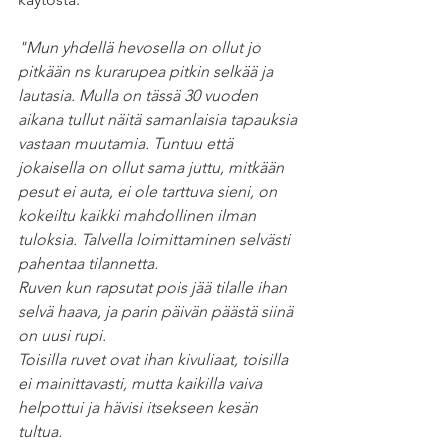
"Mun yhdellä hevosella on ollut jo 
pitkään ns kurarupea pitkin selkää ja 
lautasia. Mulla on tässä 30 vuoden 
aikana tullut näitä samanlaisia tapauksia 
vastaan muutamia. Tuntuu että 
jokaisella on ollut sama juttu, mitkään 
pesut ei auta, ei ole tarttuva sieni, on 
kokeiltu kaikki mahdollinen ilman 
tuloksia. Talvella loimittaminen selvästi 
pahentaa tilannetta.
Ruven kun rapsutat pois jää tilalle ihan 
selvä haava, ja parin päivän päästä siinä 
on uusi rupi. 
Toisilla ruvet ovat ihan kivuliaat, toisilla 
ei mainittavasti, mutta kaikilla vaiva 
helpottui ja hävisi itsekseen kesän 
tultua.