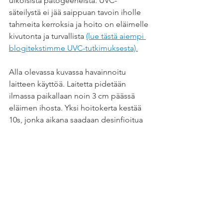
ulkoisista patogeeneista. UVC-
säteilystä ei jää saippuan tavoin iholle 
tahmeita kerroksia ja hoito on eläimelle 
kivutonta ja turvallista 
(lue tästä aiempi 
blogitekstimme UVC-tutkimuksesta).
Alla olevassa kuvassa havainnoitu 
laitteen käyttöä. Laitetta pidetään 
ilmassa paikallaan noin 3 cm päässä 
eläimen ihosta. Yksi hoitokerta kestää 
10s, jonka aikana saadaan desinfioitua 
noin 3cm*13cm alue. Tämän jälkeen 
laitetta siirretään sivulle ja käsitellään 
10s uutta aluetta, pitäen laitetta 
paikallaan.
Oletko kiinnostunut laitteesta? 
Haluatko vuokrata laitteen kuraruven 
hoitoon? Kerromme mielellämme lisää: 