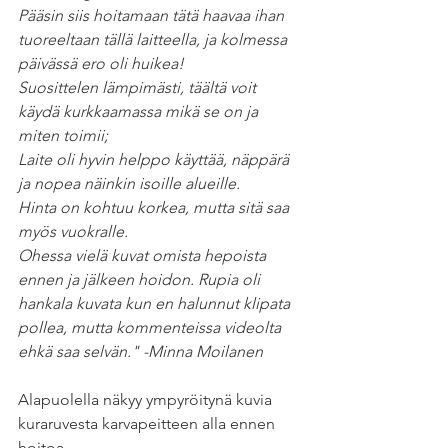
Pääsin siis hoitamaan tätä haavaa ihan 
tuoreeltaan tällä laitteella, ja kolmessa 
päivässä ero oli huikea!
Suosittelen lämpimästi, täältä voit 
käydä kurkkaamassa mikä se on ja 
miten toimii;
Laite oli hyvin helppo käyttää, näppärä 
ja nopea näinkin isoille alueille.
Hinta on kohtuu korkea, mutta sitä saa 
myös vuokralle.
Ohessa vielä kuvat omista hepoista 
ennen ja jälkeen hoidon. Rupia oli 
hankala kuvata kun en halunnut klipata 
pollea, mutta kommenteissa videolta 
ehkä saa selvän." -Minna Moilanen
Alapuolella näkyy ympyröitynä kuvia 
kuraruvesta karvapeitteen alla ennen 
hoitoa.