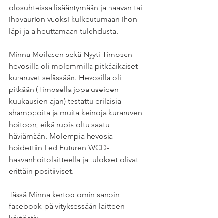
olosuhteissa lisääntymään ja haavan tai 
ihovaurion vuoksi kulkeutumaan ihon 
läpi ja aiheuttamaan tulehdusta.
Minna Moilasen sekä Nyyti Timosen 
hevosilla oli molemmilla pitkäaikaiset 
kuraruvet selässään. Hevosilla oli 
pitkään (Timosella jopa useiden 
kuukausien ajan) testattu erilaisia 
shamppoita ja muita keinoja kuraruven 
hoitoon, eikä rupia oltu saatu 
häviämään. Molempia hevosia 
hoidettiin Led Futuren WCD-
haavanhoitolaitteella ja tulokset olivat 
erittäin positiiviset.
Tässä Minna kertoo omin sanoin 
facebook-päivityksessään laitteen 
käytöstä: