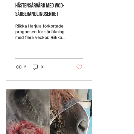
Hästensårvård med WCD-
sårbehandlingsenhet
Riikka Harjula förkortade
prognosen för sårläkning
med flera veckor. Riikka
Harjula är en professionell
ryttare, ridlärare och
tränare på...
5
0