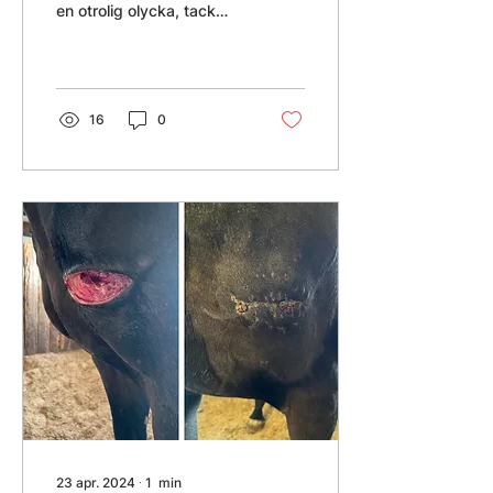
en otrolig olycka, tack
vare WCD-
sårvårdsapparaten:
Ponnyn var ute på betet
när något...
16
0
23 apr. 2024
∙
1
min