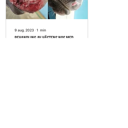
9 aug. 2023
∙
1
min
Behandling av hästens nos med
WCD-sårbehandlingsenheten
En 10 x 10 cm stor sår på
hästens mule
behandlades med WCD
sårbehandlingsenheten,
och såret läkte väl. Såret
sköljdes med vatten,...
2
0
Läs in fler