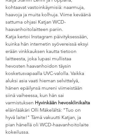
kohtaavat vastoinkäymisiä: naarmuja, 
haavoja ja muita kolhuja. Viime keväänä 
sattuma ohjasi Katjan WCD-
haavanhoitolaitteen pariin.
Katja kertoi Instagram päivityksessään, 
kuinka hän internetin syövereissä eksyi 
erään vinkkauksen kautta tietoon 
laitteesta, joka lupasi mullistaa 
hevosten haavanhoidon täysin 
kosketusvapaalla UVC-valolla. Vaikka 
aluksi asia vaati hieman selvittelyä, 
hänen epäilynsä mureni viimeistään 
siinä vaiheessa, kun hän sai 
varmistuksen 
Hyvinkään hevosklinikalta
eläinlääkäri Olli Mäkelältä: "Tuo on 
hyvä laite!" Tämä vakuutti Katjan, ja 
pian hänellä oli WCD-haavanhoitolaite 
kokeilussa.