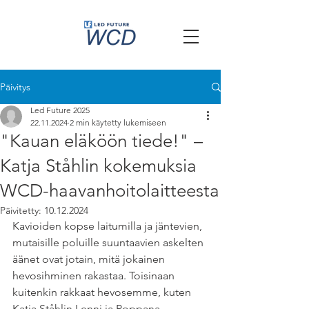
Päivitys
Led Future 2025
22.11.2024
2 min käytetty lukemiseen
"Kauan eläköön tiede!" –
Katja Ståhlin kokemuksia
WCD-haavanhoitolaitteesta
Päivitetty:
10.12.2024
Kavioiden kopse laitumilla ja jäntevien, 
mutaisille poluille suuntaavien askelten 
äänet ovat jotain, mitä jokainen 
hevosihminen rakastaa. Toisinaan 
kuitenkin rakkaat hevosemme, kuten 
Katja Ståhlin Lenni ja Poppana, 