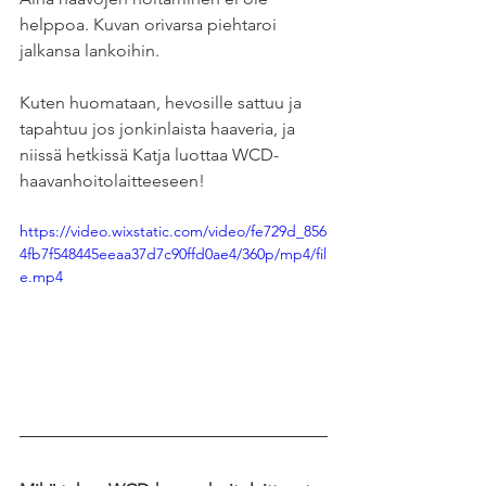
helppoa. Kuvan orivarsa piehtaroi 
jalkansa lankoihin. 
Kuten huomataan, hevosille sattuu ja 
tapahtuu jos jonkinlaista haaveria, ja 
niissä hetkissä Katja luottaa WCD-
haavanhoitolaitteeseen!
https://video.wixstatic.com/video/fe729d_856
4fb7f548445eeaa37d7c90ffd0ae4/360p/mp4/fil
e.mp4