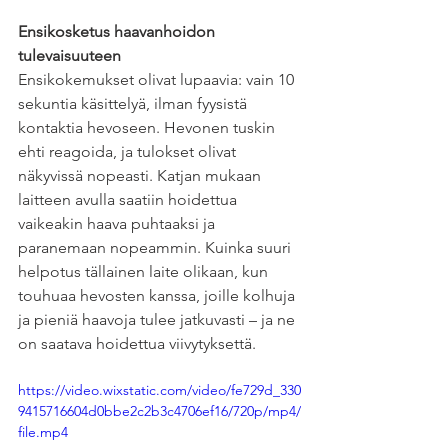
Ensikosketus haavanhoidon 
tulevaisuuteen
Ensikokemukset olivat lupaavia: vain 10 
sekuntia käsittelyä, ilman fyysistä 
kontaktia hevoseen. Hevonen tuskin 
ehti reagoida, ja tulokset olivat 
näkyvissä nopeasti. Katjan mukaan 
laitteen avulla saatiin hoidettua 
vaikeakin haava puhtaaksi ja 
paranemaan nopeammin. Kuinka suuri 
helpotus tällainen laite olikaan, kun 
touhuaa hevosten kanssa, joille kolhuja 
ja pieniä haavoja tulee jatkuvasti – ja ne 
on saatava hoidettua viivytyksettä.
https://video.wixstatic.com/video/fe729d_330
9415716604d0bbe2c2b3c4706ef16/720p/mp4/
file.mp4