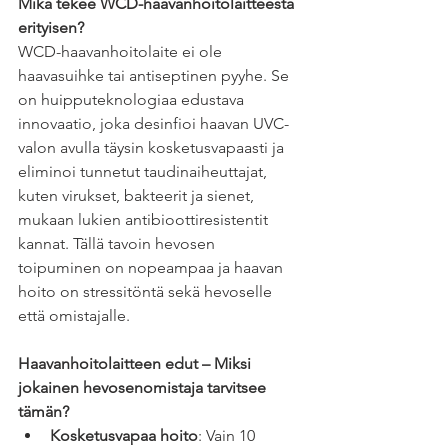
Mikä tekee WCD-haavanhoitolaitteesta 
erityisen?
WCD-haavanhoitolaite ei ole 
haavasuihke tai antiseptinen pyyhe. Se 
on huipputeknologiaa edustava 
innovaatio, joka desinfioi haavan UVC-
valon avulla täysin kosketusvapaasti ja 
eliminoi tunnetut taudinaiheuttajat, 
kuten virukset, bakteerit ja sienet, 
mukaan lukien antibioottiresistentit 
kannat. Tällä tavoin hevosen 
toipuminen on nopeampaa ja haavan 
hoito on stressitöntä sekä hevoselle 
että omistajalle. 
Haavanhoitolaitteen edut – Miksi 
jokainen hevosenomistaja tarvitsee 
tämän?
Kosketusvapaa hoito
: Vain 10 