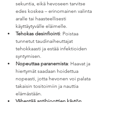
sekuntia, eikä hevoseen tarvitse 
edes koskea – erinomainen valinta 
aralle tai haasteellisesti 
käyttäytyvälle eläimelle.
Tehokas desinfiointi
: Poistaa 
tunnetut taudinaiheuttajat 
tehokkaasti ja estää infektioiden 
syntymisen.
Nopeuttaa paranemista
: Haavat ja 
hiertymät saadaan hoidettua 
nopeasti, jotta hevonen voi palata 
takaisin tositoimiin ja nauttia 
elämästään.
Vähentää antibioottien käytön 
tarvetta
Ei lääkeainejäämiä, ei karenssia
WCD-haavanhoitolaite on 
hevosharrastajan unelma