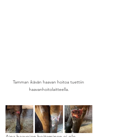
Tamman ikävän haavan hoitoa tuettiin 
haavanhoitolaitteella.
Aina haavojen hoitaminen ei ole 