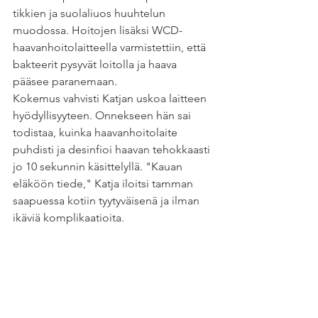
tikkien ja suolaliuos huuhtelun 
muodossa. Hoitojen lisäksi WCD-
haavanhoitolaitteella varmistettiin, että 
bakteerit pysyvät loitolla ja haava 
pääsee paranemaan.
Kokemus vahvisti Katjan uskoa laitteen 
hyödyllisyyteen. Onnekseen hän sai 
todistaa, kuinka haavanhoitolaite 
puhdisti ja desinfioi haavan tehokkaasti 
jo 10 sekunnin käsittelyllä. "Kauan 
eläköön tiede," Katja iloitsi tamman 
saapuessa kotiin tyytyväisenä ja ilman 
ikäviä komplikaatioita.